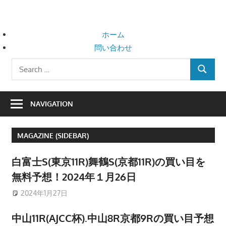
Skip
to
content
ホーム
問い合わせ
Search
SEARCH
for:
NAVIGATION
MAGAZINE (SIDEBAR)
白富士S(東京11R)舞鶴S(京都11R)の買い目を
無料予想！2024年１月26日
2024年1月27日
中山11R(AJCC杯).中山8R京都9Rの買い目予想